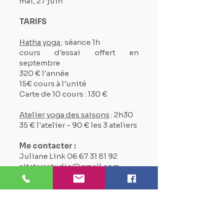
mai, 27 juin
TARIFS
Hatha yoga
: séance 1h
cours d'essai offert en
septembre
320 € l'année
15€ cours à l'unité
Carte de 10 cours : 130 €
Atelier yoga des saisons
: 2h30
35 € l'atelier - 90 € les 3 ateliers
Me contacter :
Juliane Link
06 67 31 81 92
sitatarastudio@gmail.com
Site internet
:
www.sitatarastudio.com